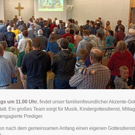
gs um 11.00 Uhr
, findet unser familienfreundlicher Akzente-G
t. Ein großes Team sorgt für Musik, Kindergottesdienst, Mittag
ngagierte Prediger.
en nach dem gemeinsamen Anfang einen eigenen Gottesdienst, 